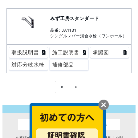
みず工房スタンダード
品番: JA1131
シングルレバー混合水栓（ワンホール）
取扱説明書
施工説明書
承認図
対応分岐水栓
補修部品
«
»
企業情報
浄水器
浄水器のサイトマップ
散水用品
金型