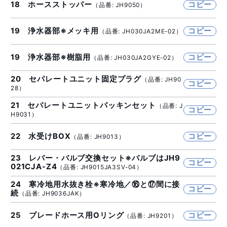
18 ホースストッパー
コピー
（品番: JH9050）
19 浄水器部※メッキ用
コピー
（品番: JH030JA2ME-02）
19 浄水器部※樹脂用
コピー
（品番: JH030JA2GYE-02）
20 セパレートユニット固定プラグ
（品番: JH90
コピー
28）
21 セパレートユニットパッキンセット
（品番: J
コピー
H9031）
22 水受けBOX
コピー
（品番: JH9013）
23 レバー・バルブ交換セット※バルブはJH9
コピー
021CJA-Z4
（品番: JH9015JA3SV-04）
24 寒冷地用水抜き栓※寒冷地／⑯と⑰間に接
コピー
続
（品番: JH9036JAK）
25 ブレードホース用Oリング
コピー
（品番: JH9201）