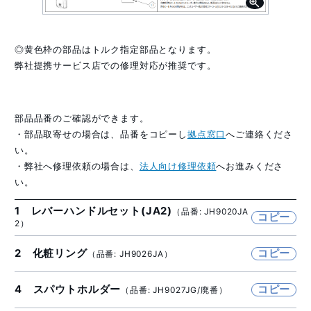
◎黄色枠の部品はトルク指定部品となります。
弊社提携サービス店での修理対応が推奨です。
部品品番のご確認ができます。
・部品取寄せの場合は、品番をコピーし
拠点窓口
へご連絡くださ
い。
・弊社へ修理依頼の場合は、
法人向け修理依頼
へお進みくださ
い。
1 レバーハンドルセット(JA2)
（品番: JH9020JA
コピー
2）
2 化粧リング
コピー
（品番: JH9026JA）
4 スパウトホルダー
コピー
（品番: JH9027JG/廃番）