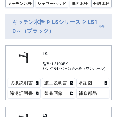
キッチン水栓
シャワーヘッド
洗面水栓
分岐水栓
キッチン水栓 ᐅ LSシリーズ ᐅ LS1
4件
0～（ブラック）
LS
品番: LS100BK
シングルレバー混合水栓（ワンホール）
取扱説明書
施工説明書
承認図
節湯証明書
製品画像
補修部品
LS