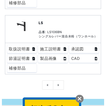
補修部品
LS
品番: LS106BN
シングルレバー混合水栓（ワンホール）
取扱説明書
施工説明書
承認図
節湯証明書
製品画像
CAD
補修部品
«
»