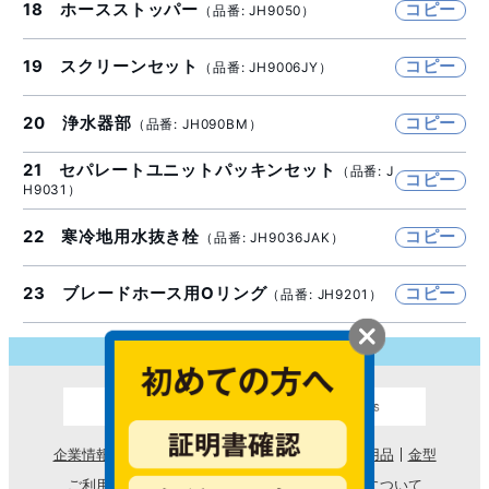
18 ホースストッパー
コピー
（品番: JH9050）
19 スクリーンセット
コピー
（品番: JH9006JY）
20 浄水器部
コピー
（品番: JH090BM）
21 セパレートユニットパッキンセット
（品番: J
コピー
H9031）
22 寒冷地用水抜き栓
コピー
（品番: JH9036JAK）
23 ブレードホース用Oリング
コピー
（品番: JH9201）
企業情報
浄水器
浄水器のサイトマップ
散水用品
金型
ご利用条件
プライバシーポリシー
個人情報について