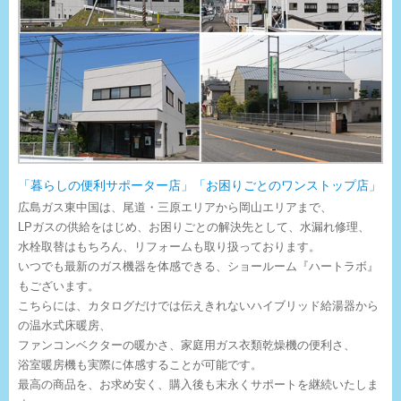
「暮らしの便利サポーター店」「お困りごとのワンストップ店」
広島ガス東中国は、尾道・三原エリアから岡山エリアまで、
LPガスの供給をはじめ、お困りごとの解決先として、水漏れ修理、
水栓取替はもちろん、リフォームも取り扱っております。
いつでも最新のガス機器を体感できる、ショールーム『ハートラボ』
もございます。
こちらには、カタログだけでは伝えきれないハイブリッド給湯器から
の温水式床暖房、
ファンコンベクターの暖かさ、家庭用ガス衣類乾燥機の便利さ、
浴室暖房機も実際に体感することが可能です。
最高の商品を、お求め安く、購入後も末永くサポートを継続いたしま