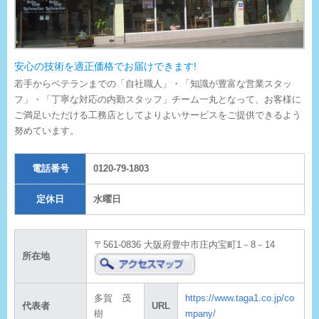
安心の技術を適正価格でお届けできます!
若手からベテランまでの「自社職人」・「知識が豊富な営業スタッ
フ」・「丁寧な対応の内勤スタッフ」チーム一丸となって、お客様に
ご満足いただける工務店としてよりよいサービスをご提供できるよう
努めています。
電話番号
0120-79-1803
定休日
水曜日
〒561-0836 大阪府豊中市庄内宝町1－8－14
所在地
多賀 茂
https://www.taga1.co.jp/co
代表者
URL
樹
mpany/