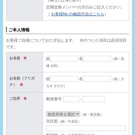
（6桁または7桁の数字）
定期交換メンバーの方のみご記入ください。
（
お客様No.の確認方法はこちら
）
ご本人情報
お客様ご自身についておたずねします。
※
のついた項目は必須項目
です。
お名前
※
姓
名
（例：高
城 太郎）
お名前（フリガ
姓
名
（例：タ
ナ）
※
カギ タロウ）
ご住所
※
郵便番号
-
（例：東京都）
市区郡
（例：中央区）