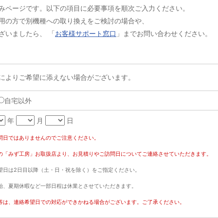
みページです。以下の項目に必要事項を順次ご入力ください。
用の方で別機種への取り換えをご検討の場合や、
ざいましたら、 「
お客様サポート窓口
」までお問い合わせください。
によりご希望に添えない場合がございます。
自宅以外
年
月
日
問日ではありませんのでご注意ください。
の「みず工房」お取扱店より、お見積りやご訪問日についてご連絡させていただきます。
望日は2日目以降（土・日・祝を除く）をご指定ください。
始、夏期休暇など一部日程は休業とさせていただきます。
等は、連絡希望日での対応ができかねる場合がございます。ご了承ください。