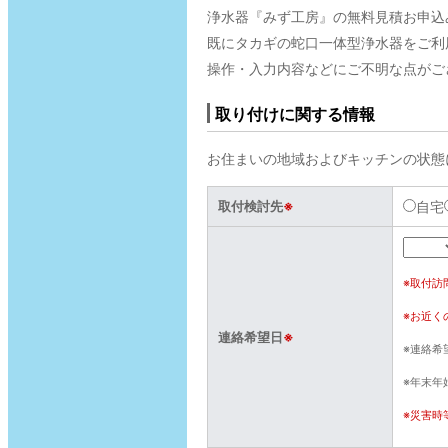
浄水器『みず工房』の無料見積お申込
既にタカギの蛇口一体型浄水器をご利
操作・入力内容などにご不明な点がご
取り付けに関する情報
お住まいの地域およびキッチンの状態
取付検討先
※
自宅
※取付訪
※お近く
連絡希望日
※
※連絡希
※年末年
※災害時