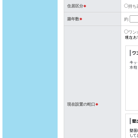
住居区分
※
持ち
築年数
※
約
ワン
現在設置の蛇口
※